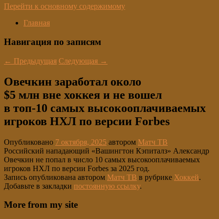
Перейти к основному содержимому
Главная
Навигация по записям
←
Предыдущая
Следующая
→
Овечкин заработал около
$5 млн вне хоккея и не вошел
в топ‑10 самых высокооплачиваемых
игроков НХЛ по версии Forbes
Опубликовано
7 октября, 2025
автором
Матч ТВ
Российский нападающий «Вашингтон Кэпиталз» Александр
Овечкин не попал в число 10 самых высокооплачиваемых
игроков НХЛ по версии Forbes за 2025 год.
Запись опубликована автором
Матч ТВ
в рубрике
Хоккей
.
Добавьте в закладки
постоянную ссылку
.
More from my site