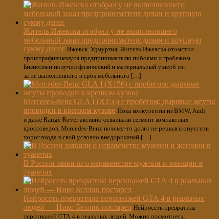
Житель Ижевска отобрал у не выполнившего
мебельный заказ предпринимателя диван и крупную
сумму денег
Ижевск. Удмуртия. Житель Ижевска отомстил
проштрафившемуся предпринимателю побоями и грабежом.
Бизнесмен получил физический и материальный ущерб из-
за не выполненного в срок мебельного […]
Mercedes-Benz GLA I (X156) с пробегом: дырявые жгуты
проводки в крепком кузове
Пока конкуренты из BMW, Audi
и даже Range Rover активно осваивали сегмент компактных
кроссоверов, Mercedes-Benz почему-то долго не решался опустить
порог входа в свой условно внедорожный […]
В России заявили о неравенстве мужчин и женщин в
туалетах
Нейросеть превратила персонажей GTA 4 в реальных
людей — Нико Беллик постарел
Нейросеть превратила
персонажей GTA 4 в реальных людей. Можно посмотреть,