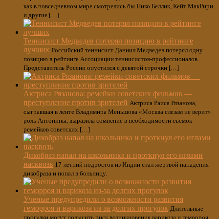
как в повседневном мире смотрелись бы Нико Беллик, Кейт МакРири
и другие […]
Теннисист Медведев потерял позицию в рейтинге
лучших
Российский теннисист Даниил Медведев потерял одну
позицию в рейтинге Ассоциации теннисистов-профессионалов.
Представитель России опустился с девятой строчки […]
Актриса Рязанова: ремейки советских фильмов —
преступление против зрителей
Актриса Раиса Рязанова,
сыгравшая в ленте Владимира Меньшова «Москва слезам не верит»
роль Антонины, выразила сомнение в необходимости съемок
ремейков советских […]
Дикобраз напал на школьника и проткнул его иглами
насквозь
17-летний подросток из Индии стал жертвой нападения
дикобраза и попал в больницу.
Ученые предупредили о возможности развития
геморроя и варикоза из-за долгих прогулок
Длительные
прогулки могут повысить риск возникновения варикоза и геморроя,