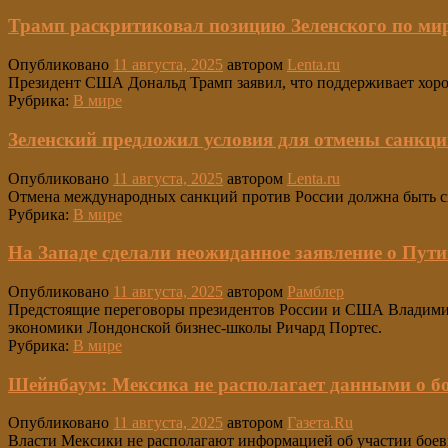
Трамп раскритиковал позицию Зеленского по мир
Опубликовано
11 августа, 2025
автором
Lenta.ru
Президент США Дональд Трамп заявил, что поддерживает хоро
Рубрика:
В мире
Зеленский предложил условия для отмены санкци
Опубликовано
11 августа, 2025
автором
Lenta.ru
Отмена международных санкций против России должна быть св
Рубрика:
В мире
На Западе сделали неожиданное заявление о Пути
Опубликовано
11 августа, 2025
автором
Рамблер
Предстоящие переговоры президентов России и США Владимир
экономики Лондонской бизнес-школы Ричард Портес.
Рубрика:
В мире
Шейнбаум: Мексика не располагает данными о бо
Опубликовано
11 августа, 2025
автором
Газета.Ru
Власти Мексики не располагают информацией об участии боев