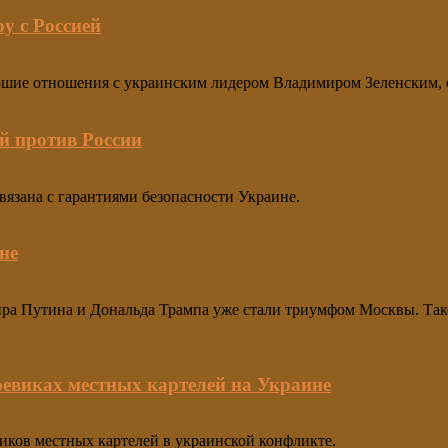
у с Россией
шие отношения с украинским лидером Владимиром Зеленским, од
й против России
язана с гарантиями безопасности Украине.
не
а Путина и Дональда Трампа уже стали триумфом Москвы. Тако
евиках местных картелей на Украине
иков местных картелей в украинской конфликте.