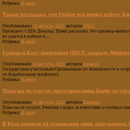
Рубрика:
В мире
Трамп рассказал, что Орбан исключил победу Ки
Опубликовано
11 августа, 2025
автором
ТАСС
Президент США Дональд Трамп рассказал, что премьер-министр
не сдается в войнах и…
Рубрика:
В мире
Ереван и Баку попросили ОБСЕ закрыть Минску
Опубликовано
11 августа, 2025
автором
Lenta.ru
Государствам-участникам Организации по безопасности и сотр
по Карабахскому конфликту.
Рубрика:
В мире
Пока вы не уснули: предупреждение Киеву от ст
Опубликовано
11 августа, 2025
автором
Рамблер
Пока вы не уснули, Рамблер следил за новостями и отобрал са
Рубрика:
В мире
В Раде заявили об отмывании денег окружением 