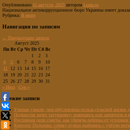
Опубликовано
11 августа, 2025
автором
Lenta.ru
Национальное антикоррупционное бюро Украины имеет доказат
Рубрика:
В мире
Навигация по записям
←
Предыдущие записи
Август 2025
Пн
Вт
Ср
Чт
Пт
Сб
Вс
1
2
3
4
5
6
7
8
9
10
11
12
13
14
15
16
17
18
19
20
21
22
23
24
25
26
27
28
29
30
31
« Июл
Сен »
Свежие записи
Ученые узнали, чем обусловлена польза сельской жизни д
Подросток хочет татуировку: разрешить или запретить и 
Россиянам дали советы, как уберечь ребенка от уголовки 
Кинолог Полозова: собаку нужно выбирать с учётом рит