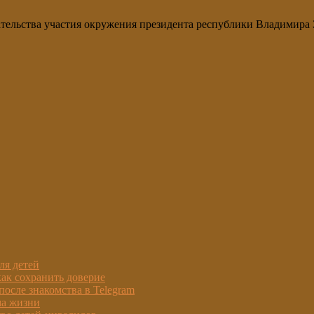
ельства участия окружения президента республики Владимира З
ля детей
как сохранить доверие
после знакомства в Telegram
ма жизни