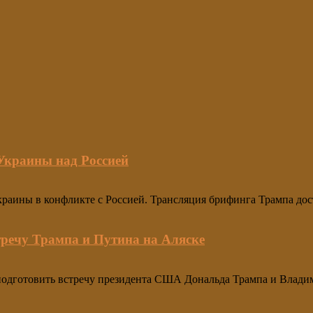
Украины над Россией
аины в конфликте с Россией. Трансляция брифинга Трампа дост
речу Трампа и Путина на Аляске
одготовить встречу президента США Дональда Трампа и Владим