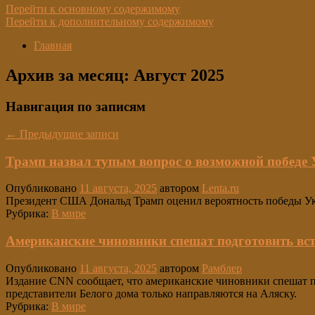
Перейти к основному содержимому
Перейти к дополнительному содержимому
Главная
Архив за месяц:
Август 2025
Навигация по записям
←
Предыдущие записи
Трамп назвал тупым вопрос о возможной победе 
Опубликовано
11 августа, 2025
автором
Lenta.ru
Президент США Дональд Трамп оценил вероятность победы Укр
Рубрика:
В мире
Американские чиновники спешат подготовить вст
Опубликовано
11 августа, 2025
автором
Рамблер
Издание CNN сообщает, что американские чиновники спешат п
представители Белого дома только направляются на Аляску.
Рубрика:
В мире