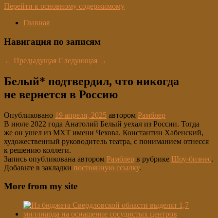
Перейти к основному содержимому
Главная
Навигация по записям
←
Предыдущая
Следующая
→
Белый* подтвердил, что никогда
не вернется в Россию
Опубликовано
19 апреля, 2025
автором
Рамблер
В июле 2022 года Анатолий Белый уехал из России. Тогда
же он ушел из МХТ имени Чехова. Константин Хабенский,
художественный руководитель театра, с пониманием отнесся
к решению коллеги.
Запись опубликована автором
Рамблер
в рубрике
Шоу-бизнес
.
Добавьте в закладки
постоянную ссылку
.
More from my site