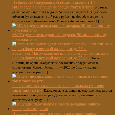
Из бюджета Свердловской области выделят 1,7
миллиарда на оснащение сосудистых центров
В рамках
региональной программы до 2024 года из бюджета Свердловской
области будет выделено 1,7 млрд рублей на борьбу с сердечно-
сосудистыми заболеваниями. Об этом губернатор Евгений […]
МAX сделал неожиданный подарок 50-миллионному
пользователю
Россиянка Магомедалиева взяла бронзу Олимпийских
игр по боксу в весовой категории до 75 кг
В Токио
(Япония) на арене «Кокугикан» состоялись полуфинальные
соревнования Олимпийских игр — 2020 по боксу у женщин
в весовой категории […]
Рецепт нежных классических сырников на сметане:
так и тают во рту
Классические сырники на сметане получаются
нежными и тающими во рту. Далее вы узнаете, как пожарить
аппетитную закуску […]
Ищущим пару людям назвали досадные ошибки