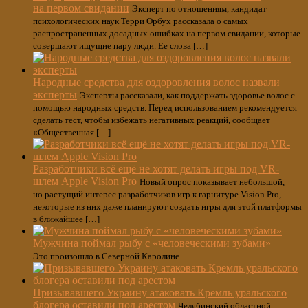
на первом свидании
Эксперт по отношениям, кандидат
психологических наук Терри Орбух рассказала о самых
распространенных досадных ошибках на первом свидании, которые
совершают ищущие пару люди. Ее слова […]
Народные средства для оздоровления волос назвали
эксперты
Эксперты рассказали, как поддержать здоровье волос с
помощью народных средств. Перед использованием рекомендуется
сделать тест, чтобы избежать негативных реакций, сообщает
«Общественная […]
Разработчики всё ещё не хотят делать игры под VR-
шлем Apple Vision Pro
Новый опрос показывает небольшой,
но растущий интерес разработчиков игр к гарнитуре Vision Pro,
некоторые из них даже планируют создать игры для этой платформы
в ближайшее […]
Мужчина поймал рыбу с «человеческими зубами»
Это произошло в Северной Каролине.
Призывавшего Украину атаковать Кремль уральского
блогера оставили под арестом
Челябинский областной