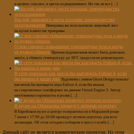
и малину спасают, и цветы подкармливают. Но так ли все […]
Настой лаврового листа натощак: преимущества
использования
Наверняка вы использовали лавровый лист
на кухне в качестве приправы.
О чем говорит повышение температуры тела и когда
ее нужно сбивать
Причин недомогания может быть довольно
много, а сбивать температуру до 38°С градусов не рекомендуют.
В сети показали как могла бы выглядеть Fallout 4, если
бы вышла в наши дни
Художник с ником Ghost Design показал
как могла бы выглядеть игра Fallout 4, если бы вышла
на современных платформах на движке Unreal Engine 5. Автор
опубликовал скриншоты и ролик […]
В музее на Образцова проведут летнюю игротеку
В Еврейском музее и центре толерантности в Марьиной роще
7 июня с 17:00 до 20:00 проведут летнюю игротеку для всех
желающих. Об этом сегодня сообщили в пресс-службе […]
Данный сайт не является коммерческим проектом. На этом