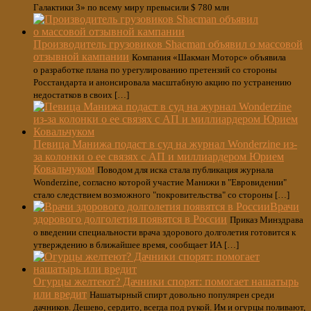
Галактики 3» по всему миру превысили $ 780 млн
Производитель грузовиков Shacman объявил о массовой
отзывной кампании
Компания «Шакман Моторс» объявила
о разработке плана по урегулированию претензий со стороны
Росстандарта и анонсировала масштабную акцию по устранению
недостатков в своих […]
Певица Манижа подаст в суд на журнал Wonderzine из-
за колонки о ее связях с АП и миллиардером Юрием
Ковальчуком
Поводом для иска стала публикация журнала
Wonderzine, согласно которой участие Манижи в "Евровидении"
стало следствием возможного "покровительства" со стороны […]
Врачи
здорового долголетия появятся в России
Приказ Минздрава
о введении специальности врача здорового долголетия готовится к
утверждению в ближайшее время, сообщает ИА […]
Огурцы желтеют? Дачники спорят: помогает нашатырь
или вредит
Нашатырный спирт довольно популярен среди
дачников. Дешево, сердито, всегда под рукой. Им и огурцы поливают,