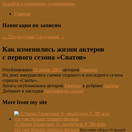
Перейти к основному содержимому
Главная
Навигация по записям
←
Предыдущая
Следующая
→
Как изменились жизни актеров
с первого сезона «Сватов»
Опубликовано
26 июля, 2021
автором
Рамблер
На днях завершились съемки седьмого и последнего сезона
сериала «Сваты».
Запись опубликована автором
Рамблер
в рубрике
Актеры
.
Добавьте в закладки
постоянную ссылку
.
More from my site
«Стражи Галактики 3» заработали $ 780 млн:
это уже больше первого фильма
Кассовые сборы «Стражей