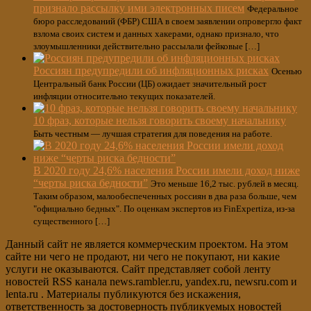
признало рассылку ими электронных писем
Федеральное
бюро расследований (ФБР) США в своем заявлении опровергло факт
взлома своих систем и данных хакерами, однако признало, что
злоумышленники действительно рассылали фейковые […]
Россиян предупредили об инфляционных рисках
Осенью
Центральный банк России (ЦБ) ожидает значительный рост
инфляции относительно текущих показателей.
10 фраз, которые нельзя говорить своему начальнику
Быть честным — лучшая стратегия для поведения на работе.
В 2020 году 24,6% населения России имели доход ниже
“черты риска бедности”
Это меньше 16,2 тыс. рублей в месяц.
Таким образом, малообеспеченных россиян в два раза больше, чем
"официально бедных". По оценкам экспертов из FinExpertiza, из-за
существенного […]
Данный сайт не является коммерческим проектом. На этом
сайте ни чего не продают, ни чего не покупают, ни какие
услуги не оказываются. Сайт представляет собой ленту
новостей RSS канала news.rambler.ru, yandex.ru, newsru.com и
lenta.ru . Материалы публикуются без искажения,
ответственность за достоверность публикуемых новостей