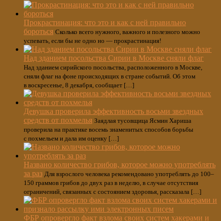
Прокрастинация: что это и как с ней правильно
бороться
Сколько всего нужного, важного и полезного можно
успевать, если бы не одно но — прокрастинация!
Над зданием посольства Сирии в Москве сняли флаг
Над зданием сирийского посольства, расположенного в Москве,
сняли флаг на фоне происходящих в стране событий. Об этом
в воскресенье, 8 декабря, сообщает […]
Девушка проверила эффективность восьми звездных
средств от похмелья
Заядлая тусовщица Ясмин Хариша
проверила на практике восемь знаменитых способов борьбы
с похмельем и дала им оценку […]
Названо количество грибов, которое можно употреблять
за раз
Для взрослого человека рекомендовано употреблять до 100–
150 граммов грибов до двух раз в неделю, в случае отсутствия
ограничений, связанных с состоянием здоровья, рассказала […]
ФБР опровергло факт взлома своих систем хакерами и