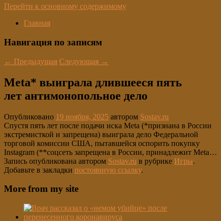
Перейти к основному содержимому
Главная
Навигация по записям
←
Предыдущая
Следующая
→
Meta* выиграла длившееся пять
лет антимонопольное дело
Опубликовано
19 ноября, 2025
автором
Sostav.ru
Спустя пять лет после подачи иска Meta (*признана в России
экстремисткой и запрещена) выиграла дело Федеральной
торговой комиссии США, пытавшейся оспорить покупку
Instagram (**соцсеть запрещена в России, принадлежит Meta…
Запись опубликована автором
Sostav.ru
в рубрике
Игры
.
Добавьте в закладки
постоянную ссылку
.
More from my site