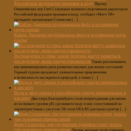
Российской федерации прыжков в воду
Призер
Олимпийских игр Глеб Гальперин назначен спортивным директором
Российской федерации прыжков в воду, сообщил «Матч ТВ»
президент организации Станислав […]
Кайли Дженнер опубликовала фото в оголяющем грудь
платье
Восхождение в горы: какие болезни могут развиться,
последствия, меры предосторожности
Также рассказываем,
как минимизировать риск развития опасных для жизни состояний.
Горный туризм предлагает увлекательные приключения
и возможность насладиться природой, а также […]
Вода в двух озерах в российском городе превратилась в
кислоту
Два озера Екатеринбурга стали непригодными для жизни
из-за низкого уровня pH, сделавшего воду в них сопоставимой по
характеристикам с уксусом. Об этом URA.RU рассказал доктор […]
Врач Солнцева: для улучшения здоровья стоит делать
три основных приема пищи
Людям, которые хотят изменить