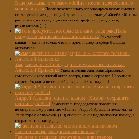
Врач рассказал о «немом убийце» после перенесенного
коронавируса
После перенесенного коронавируса человек может
столкнуться с дезадаптацией давления — «немым убийцей». Об этом
рассказал доктор медицинских наук, профессор, кардиолог,
руководитель […]
Пять
продуктов, которые снижают риск рака
Рак толстой
кишки — одна из самых частых причин смерти среди больных
онкологией.
Умер актер из «Ликвидации» и «Золотого теленка»
Анатолий Дриженко
Ушел из жизни Анатолий Дриженко,
советский и украинский актер театра, кино и сериалов. Народного
артиста Украины не стало 31 января на 83-м году […]
Андрей Аршавин оценил шансы «Химок» сохранить
прописку в РПЛ
Заместитель председателя правления
по спортивному развитию «Зенита» Андрей Аршавин после матча
25-го тура с «Химками» (1:0) оценил шансы подмосковной команды
сохранить прописку […]
Гальперин назначен спортивным директором