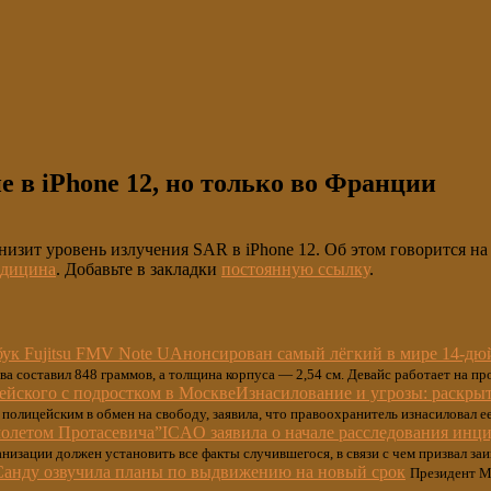
 в iPhone 12, но только во Франции
снизит уровень излучения SAR в iPhone 12. Об этом говорится н
едицина
. Добавьте в закладки
постоянную ссылку
.
Анонсирован самый лёгкий в мире 14-дюй
 составил 848 граммов, а толщина корпуса — 2,54 см. Девайс работает на про
Изнасилование и угрозы: раскрыт
полицейским в обмен на свободу, заявила, что правоохранитель изнасиловал ее
ICAO заявила о начале расследования инци
анизации должен установить все факты случившегося, в связи с чем призвал з
Санду озвучила планы по выдвижению на новый срок
Президент Мо