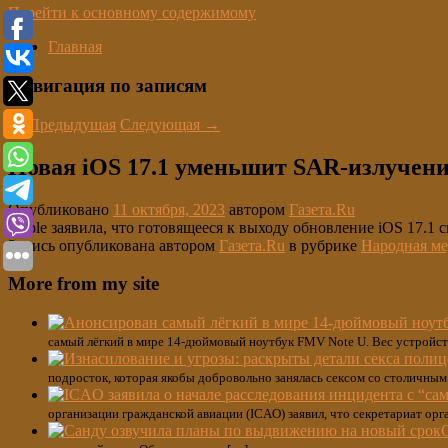
Перейти к основному содержимому
Главная
Навигация по записям
←
Предыдущая
Следующая
→
Новая iOS 17.1 уменьшит SAR-излучение
Опубликовано
11 октября, 2023
автором
Газета.Ru
Apple заявила, что готовящееся к выходу обновление iOS 17.1 
Запись опубликована автором
Газета.Ru
в рубрике
Народная м
More from my site
самый лёгкий в мире 14-дюймовый ноутбук FMV Note U. Вес устройства
подросток, которая якобы добровольно занялась сексом со столичным 
организации гражданской авиации (ICAO) заявил, что секретариат орг