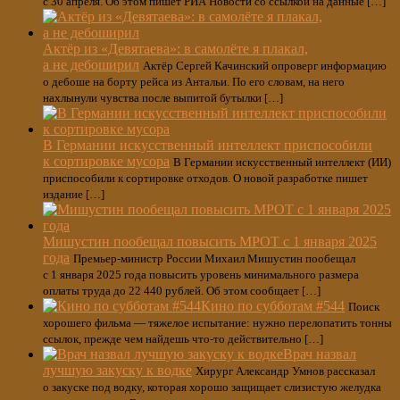
с 30 апреля. Об этом пишет РИА Новости со ссылкой на данные […]
Актёр из «Девятаева»: в самолёте я плакал,
а не дебоширил
Актёр Сергей Качинский опроверг информацию
о дебоше на борту рейса из Антальи. По его словам, на него
нахлынули чувства после выпитой бутылки […]
В Германии искусственный интеллект приспособили
к сортировке мусора
В Германии искусственный интеллект (ИИ)
приспособили к сортировке отходов. О новой разработке пишет
издание […]
Мишустин пообещал повысить МРОТ с 1 января 2025
года
Премьер-министр России Михаил Мишустин пообещал
с 1 января 2025 года повысить уровень минимального размера
оплаты труда до 22 440 рублей. Об этом сообщает […]
Кино по субботам #544
Поиск
хорошего фильма — тяжелое испытание: нужно перелопатить тонны
ссылок, прежде чем найдешь что-то действительно […]
Врач назвал
лучшую закуску к водке
Хирург Александр Умнов рассказал
о закуске под водку, которая хорошо защищает слизистую желудка