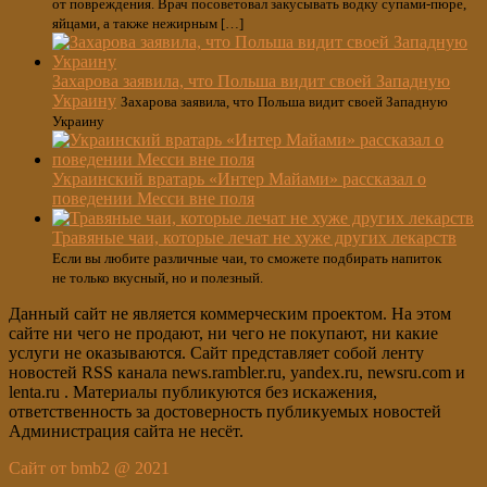
от повреждения. Врач посоветовал закусывать водку супами-пюре,
яйцами, а также нежирным […]
Захарова заявила, что Польша видит своей Западную
Украину
Захарова заявила, что Польша видит своей Западную
Украину
Украинский вратарь «Интер Майами» рассказал о
поведении Месси вне поля
Травяные чаи, которые лечат не хуже других лекарств
Если вы любите различные чаи, то сможете подбирать напиток
не только вкусный, но и полезный.
Данный сайт не является коммерческим проектом. На этом
сайте ни чего не продают, ни чего не покупают, ни какие
услуги не оказываются. Сайт представляет собой ленту
новостей RSS канала news.rambler.ru, yandex.ru, newsru.com и
lenta.ru . Материалы публикуются без искажения,
ответственность за достоверность публикуемых новостей
Администрация сайта не несёт.
Сайт от bmb2 @ 2021