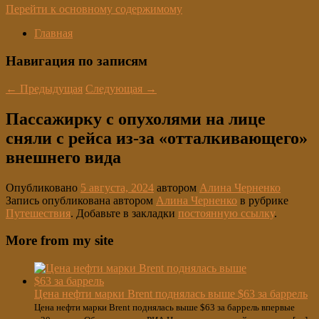
Перейти к основному содержимому
Главная
Навигация по записям
←
Предыдущая
Следующая
→
Пассажирку с опухолями на лице
сняли с рейса из-за «отталкивающего»
внешнего вида
Опубликовано
5 августа, 2024
автором
Алина Черненко
Запись опубликована автором
Алина Черненко
в рубрике
Путешествия
. Добавьте в закладки
постоянную ссылку
.
More from my site
Цена нефти марки Brent поднялась выше $63 за баррель
Цена нефти марки Brent поднялась выше $63 за баррель впервые