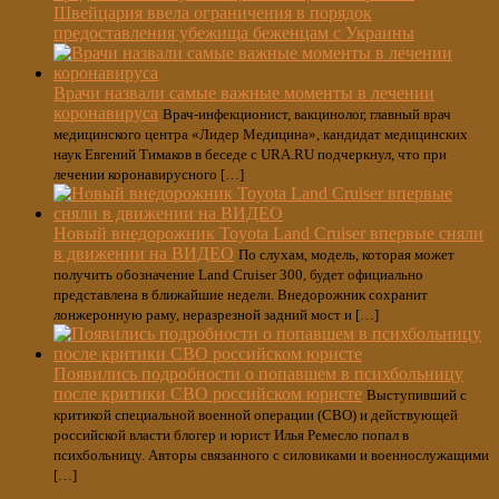
Швейцария ввела ограничения в порядок
предоставления убежища беженцам с Украины
Врачи назвали самые важные моменты в лечении
коронавируса
Врач-инфекционист, вакцинолог, главный врач
медицинского центра «Лидер Медицина», кандидат медицинских
наук Евгений Тимаков в беседе с URA.RU подчеркнул, что при
лечении коронавирусного […]
Новый внедорожник Toyota Land Cruiser впервые сняли
в движении на ВИДЕО
По слухам, модель, которая может
получить обозначение Land Cruiser 300, будет официально
представлена в ближайшие недели. Внедорожник сохранит
лонжеронную раму, неразрезной задний мост и […]
Появились подробности о попавшем в психбольницу
после критики СВО российском юристе
Выступивший с
критикой специальной военной операции (СВО) и действующей
российской власти блогер и юрист Илья Ремесло попал в
психбольницу. Авторы связанного с силовиками и военнослужащими
[…]