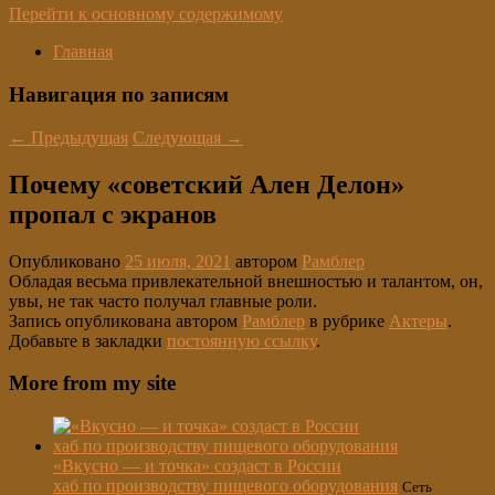
Перейти к основному содержимому
Главная
Навигация по записям
←
Предыдущая
Следующая
→
Почему «советский Ален Делон»
пропал с экранов
Опубликовано
25 июля, 2021
автором
Рамблер
Обладая весьма привлекательной внешностью и талантом, он,
увы, не так часто получал главные роли.
Запись опубликована автором
Рамблер
в рубрике
Актеры
.
Добавьте в закладки
постоянную ссылку
.
More from my site
«Вкусно — и точка» создаст в России
хаб по производству пищевого оборудования
Сеть