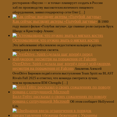
ресторанов «Вкусно — и точка» планирует создать в России
хаб по производству высокотехнологичного пищевого
оборудования, заявил гендиректор сети Олег […]
Как сейчас выглядят актеры «Голубой лагуны»
В 1980
году вышел фильм «Голубая лагуна», где главные роли сыграли Брук
Шилдс и Кристофер Аткинс.
Остеомаляция: что нужно знать о мягких костях
Это заболевание обусловлено недостатком кальция и других
минералов в элементах скелета.
OverDrive: Spirit сделала шаг вперёд перед мэйджором,
несмотря на поражения от Falcons
Аналитик Алексей
OverDrive Бирюков подвёл итоги выступления Team Spirit на BLAST
Rivals Fall 2025 и отметил, что команда смотрится лучше,
чем на провальном IEM Chengdu […]
Билл Гейтс рассказал о своих сожалениях по поводу
романа с сотрудницей Microsoft
Об этом сообщает Hollywood
Life.