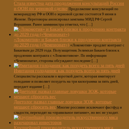
Стала известна дата продолжения консультаций России
и ООН по зерновой сделке
Продолжение консультаций по
меморандуму РФ и ООН о зерновой сделке состоится 9 июня в
Женеве. Переговоры анонсировал замглавы МИД РФ Сергей
Вершинин. Ранее замминистра отметил, что […]
«Локомотив» и Бакаев близки к продлению контракта
до 2029 года («Чемпионат»)
«Локомотив» продлит контракт с
Бакаевым до 2029 года. Полузащитник Зелимхан Бакаев близок к
продлению контракта с «Локомотивом». По информации
«Чемпионата», стороны обсуждают последние […]
Имитация голодания: как похудеть всего за пять дней
Специалисты рассказали о короткой диете, которая имитирует
голодание и позволяет похудеть на три килограмма за пять дней,
передает издание […]
Диетолог назвал главные ловушки ЗОЖ, которые
мешают сбросить вес
Многие россияне исключают фастфуд и
сладости, переходят на «правильное питание», но вес не уходит.
Крупнейший производитель искусственного мяса