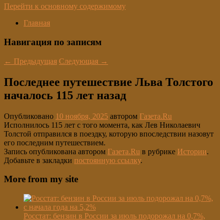
Перейти к основному содержимому
Главная
Навигация по записям
←
Предыдущая
Следующая
→
Последнее путешествие Льва Толстого
началось 115 лет назад
Опубликовано
10 ноября, 2025
автором
Газета.Ru
Исполнилось 115 лет с того момента, как Лев Николаевич
Толстой отправился в поездку, которую впоследствии назовут
его последним путешествием.
Запись опубликована автором
Газета.Ru
в рубрике
Истории
.
Добавьте в закладки
постоянную ссылку
.
More from my site
Росстат: бензин в России за июль подорожал на 0,7%,