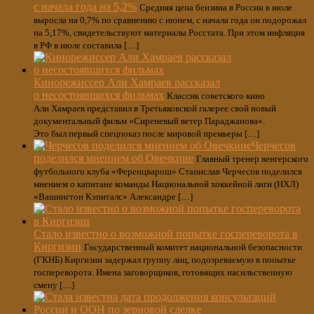
с начала года на 5,2%
Средняя цена бензина в России в июле
выросла на 0,7% по сравнению с июнем, с начала года он подорожал
на 5,17%, свидетельствуют материалы Росстата. При этом инфляция
в РФ в июле составила […]
Кинорежиссер Али Хамраев рассказал
о несостоявшихся фильмах
Классик советского кино
Али Хамраев представил в Третьяковской галерее свой новый
документальный фильм «Сиреневый ветер Параджанова».
Это был первый спецпоказ после мировой премьеры […]
Черчесов
поделился мнением об Овечкине
Главный тренер венгерского
футбольного клуба «Ференцварош» Станислав Черчесов поделился
мнением о капитане команды Национальной хоккейной лиги (НХЛ)
«Вашингтон Кэпиталс» Александре […]
Стало известно о возможной попытке госпереворота в
Киргизии
Государственный комитет национальной безопасности
(ГКНБ) Киргизии задержал группу лиц, подозреваемую в попытке
госпереворота. Имена заговорщиков, готовящих насильственную
смену […]