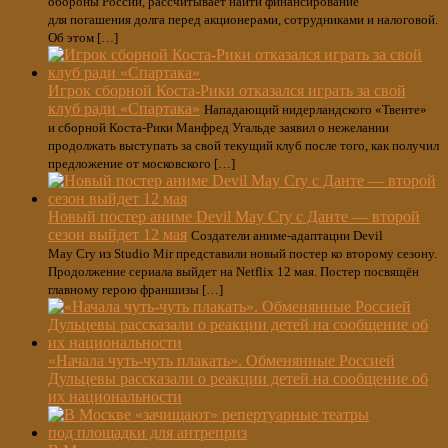
обороны России, рассчитывает найти финансирование
для погашения долга перед акционерами, сотрудниками и налоговой.
Об этом […]
Игрок сборной Коста-Рики отказался играть за свой
клуб ради «Спартака»
Нападающий нидерландского «Твенте»
и сборной Коста-Рики Манфред Угальде заявил о нежелании
продолжать выступать за свой текущий клуб после того, как получил
предложение от московского […]
Новый постер аниме Devil May Cry с Данте — второй
сезон выйдет 12 мая
Создатели аниме-адаптации Devil
May Cry из Studio Mir представили новый постер ко второму сезону.
Продолжение сериала выйдет на Netflix 12 мая. Постер посвящён
главному герою франшизы […]
«Начала чуть-чуть плакать». Обменянные Россией
Дульцевы рассказали о реакции детей на сообщение об
их национальности