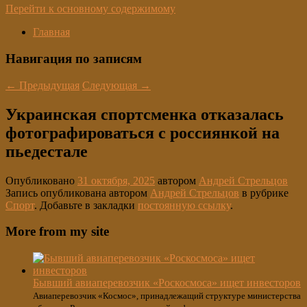
Перейти к основному содержимому
Главная
Навигация по записям
←
Предыдущая
Следующая
→
Украинская спортсменка отказалась
фотографироваться с россиянкой на
пьедестале
Опубликовано
31 октября, 2025
автором
Андрей Стрельцов
Запись опубликована автором
Андрей Стрельцов
в рубрике
Спорт
. Добавьте в закладки
постоянную ссылку
.
More from my site
Бывший авиаперевозчик «Роскосмоса» ищет инвесторов
Авиаперевозчик «Космос», принадлежащий структуре министерства