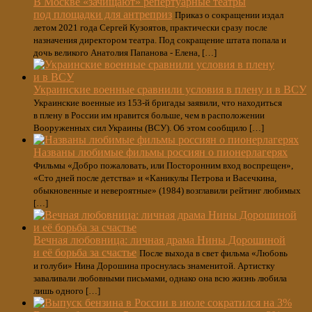
В Москве «зачищают» репертуарные театры
под площадки для антреприз
Приказ о сокращении издал
летом 2021 года Сергей Кузоятов, практически сразу после
назначения директором театра. Под сокращение штата попала и
дочь великого Анатолия Папанова - Елена, […]
Украинские военные сравнили условия в плену и в ВСУ
Украинские военные из 153-й бригады заявили, что находиться
в плену в России им нравится больше, чем в расположении
Вооруженных сил Украины (ВСУ). Об этом сообщило […]
Названы любимые фильмы россиян о пионерлагерях
Фильмы «Добро пожаловать, или Посторонним вход воспрещен»,
«Сто дней после детства» и «Каникулы Петрова и Васечкина,
обыкновенные и невероятные» (1984) возглавили рейтинг любимых
[…]
Вечная любовница: личная драма Нины Дорошиной
и её борьба за счастье
После выхода в свет фильма «Любовь
и голуби» Нина Дорошина проснулась знаменитой. Артистку
заваливали любовными письмами, однако она всю жизнь любила
лишь одного […]