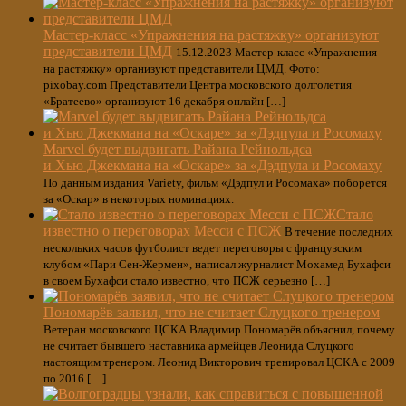
Мастер-класс «Упражнения на растяжку» организуют
представители ЦМД
15.12.2023 Мастер-класс «Упражнения
на растяжку» организуют представители ЦМД. Фото:
pixobay.com Представители Центра московского долголетия
«Братеево» организуют 16 декабря онлайн […]
Marvel будет выдвигать Райана Рейнольдса
и Хью Джекмана на «Оскаре» за «Дэдпула и Росомаху
По данным издания Variety, фильм «Дэдпул и Росомаха» поборется
за «Оскар» в некоторых номинациях.
Стало
известно о переговорах Месси с ПСЖ
В течение последних
нескольких часов футболист ведет переговоры с французским
клубом «Пари Сен-Жермен», написал журналист Мохамед Бухафси
в своем Бухафси стало известно, что ПСЖ серьезно […]
Пономарёв заявил, что не считает Слуцкого тренером
Ветеран московского ЦСКА Владимир Пономарёв объяснил, почему
не считает бывшего наставника армейцев Леонида Слуцкого
настоящим тренером. Леонид Викторович тренировал ЦСКА с 2009
по 2016 […]