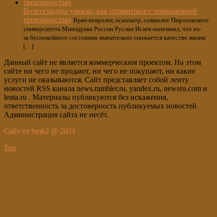
Волгоградцы узнали, как справиться с повышенной
тревожностью
Врач-невролог, психиатр, сомнолог Пироговского
университета Минздрава России Руслан Исаев напомнил, что из-
за беспокойного состояния значительно снижается качество жизни
[…]
Данный сайт не является коммерческим проектом. На этом
сайте ни чего не продают, ни чего не покупают, ни какие
услуги не оказываются. Сайт представляет собой ленту
новостей RSS канала news.rambler.ru, yandex.ru, newsru.com и
lenta.ru . Материалы публикуются без искажения,
ответственность за достоверность публикуемых новостей
Администрация сайта не несёт.
Сайт от bmb2 @ 2021
Top