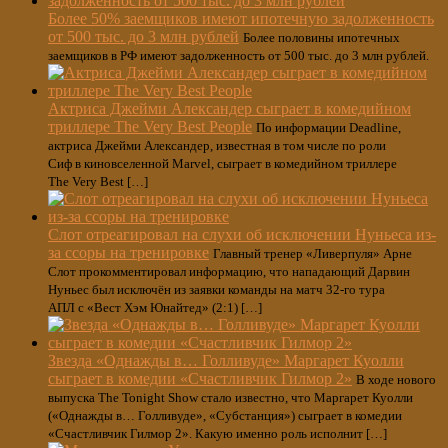
Более 50% заемщиков имеют ипотечную задолженность
от 500 тыс. до 3 млн рублей
Более половины ипотечных
заемщиков в РФ имеют задолженность от 500 тыс. до 3 млн рублей.
Актриса Джейми Александер сыграет в комедийном
триллере The Very Best People
По информации Deadline,
актриса Джейми Александер, известная в том числе по роли
Сиф в киновселенной Marvel, сыграет в комедийном триллере
The Very Best […]
Слот отреагировал на слухи об исключении Нуньеса из-
за ссоры на тренировке
Главный тренер «Ливерпуля» Арне
Слот прокомментировал информацию, что нападающий Дарвин
Нуньес был исключён из заявки команды на матч 32-го тура
АПЛ с «Вест Хэм Юнайтед» (2:1) […]
Звезда «Однажды в… Голливуде» Маргарет Куолли
сыграет в комедии «Счастливчик Гилмор 2»
В ходе нового
выпуска The Tonight Show стало известно, что Маргарет Куолли
(«Однажды в… Голливуде», «Субстанция») сыграет в комедии
«Счастливчик Гилмор 2». Какую именно роль исполнит […]