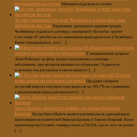
модная вещь на осень
Мнением поделилась стилист.
За счет экономии средств Челябинск купит еще семь
автобусов на газе
Управление транспорта администрации
Челябинска подписало договор с компанией «Волгабас групп»
о поставке 47 автобусов на сжиженном природном газе в Челябинск.
Ранее планировалось, что […]
Известная
актриса рассказала об облысении
У американской актрисы
Лили Рейнхарт на фоне депрессии развилась алопеция —
заболевание, при котором начинается облысение. О диагнозе
и лечении она рассказала в своем аккаунте […]
В России
резко выросли продажи сигарилл
Продажи сигарилл
за третий квартал текущего года выросли на 105,7% по сравнению
с аналогичным периодом прошлого […]
Slava Marlow выпустил ремикс на песню Николая
Баскова
Песня Slava Marlow является ремиксом на одноимённую
композицию исполнителей Николая Баскова и Таисии Повалий. Ранее
припев версии Готлиба «завирусился» в TikTok, после чего он решил
[…]