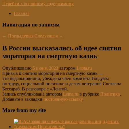
Перейти к основному содержимому
Главная
Навигация по записям
←
Предыдущая
Следующая
→
В России высказались об идее снятия
моратория на смертную казнь
Опубликовано
5 июня, 2023
автором
Lenta.ru
Призыв к снятию моратория на смертную казнь —
это недальновидно, убеждена член комитета Госдумы
по труду, социальной политике и делам ветеранов Светлана
Бессараб. В разговоре с «Лентой.
Запись опубликована автором
Lenta.ru
в рубрике
Политика
.
Добавьте в закладки
постоянную ссылку
.
More from my site