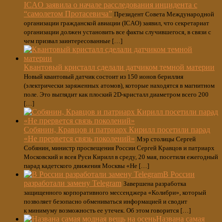
ICAO заявила о начале расследования инцидента с
“самолетом Протасевича”
Президент Совета Международной
организации гражданской авиации (ICAO) заявил, что секретариат
организации должен установить все факты случившегося, в связи с
чем призвал заинтересованные […]
Квантовый кристалл сделали датчиком темной материи
Новый квантовый датчик состоит из 150 ионов бериллия
(электрически заряженных атомов), которые находятся в магнитном
поле. Это выглядит как плоский 2D-кристалл диаметром всего 200
[…]
Собянин, Кравцов и патриарх Кирилл посетили парад
«Не прервется связь поколений»
Мэр столицы Сергей
Собянин, министр просвещения России Сергей Кравцов и патриарх
Московский и всея Руси Кирилл в среду, 20 мая, посетили ежегодный
парад кадетского движения Москвы «Не […]
В России
разработали замену Telegram
Завершена разработка
защищенного корпоративного мессенджера «Колибри», который
позволяет безопасно обмениваться информацией и сводит
к минимуму возможность ее утечек. Об этом говорится […]
Названа самая