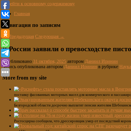
Перейти к основному содержимому
Главная
Навигация по записям
←
Предыдущая
Следующая
→
В России заявили о превосходстве пист
Опубликовано
31 октября, 2025
автором
Даниил Иринин
Запись опубликована автором
Даниил Иринин
в рубрике
Наука
More from my site
поставку фасованных моторных масел для коммерческого и пассажирс
Белгородской области досрочно выплатят пенсии жителям Шебекинско
Росгосцирка сообщила, что дрессировщик умер от последствий коронав