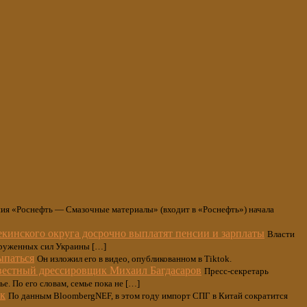
ия «Роснефть — Смазочные материалы» (входит в «Роснефть») начала
инского округа досрочно выплатят пенсии и зарплаты
Власти
оруженных сил Украины […]
ыпаться
Он изложил его в видео, опубликованном в Tiktok.
звестный дрессировщик Михаил Багдасаров
Пресс-секретарь
е. По его словам, семье пока не […]
ок
По данным BloombergNEF, в этом году импорт СПГ в Китай сократится