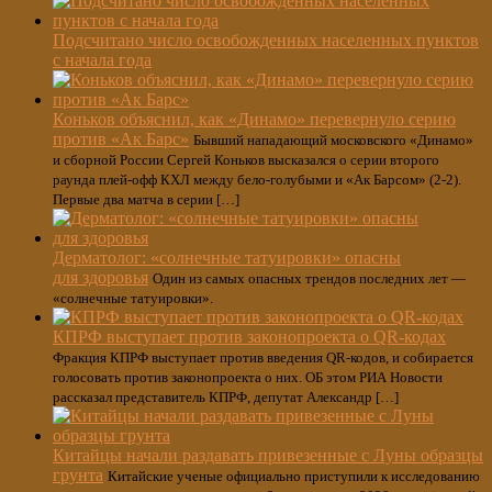
Подсчитано число освобожденных населенных пунктов
с начала года
Коньков объяснил, как «Динамо» перевернуло серию
против «Ак Барс»
Бывший нападающий московского «Динамо»
и сборной России Сергей Коньков высказался о серии второго
раунда плей-офф КХЛ между бело-голубыми и «Ак Барсом» (2-2).
Первые два матча в серии […]
Дерматолог: «солнечные татуировки» опасны
для здоровья
Один из самых опасных трендов последних лет —
«солнечные татуировки».
КПРФ выступает против законопроекта о QR-кодах
Фракция КПРФ выступает против введения QR-кодов, и собирается
голосовать против законопроекта о них. ОБ этом РИА Новости
рассказал представитель КПРФ, депутат Александр […]
Китайцы начали раздавать привезенные с Луны образцы
грунта
Китайские ученые официально приступили к исследованию