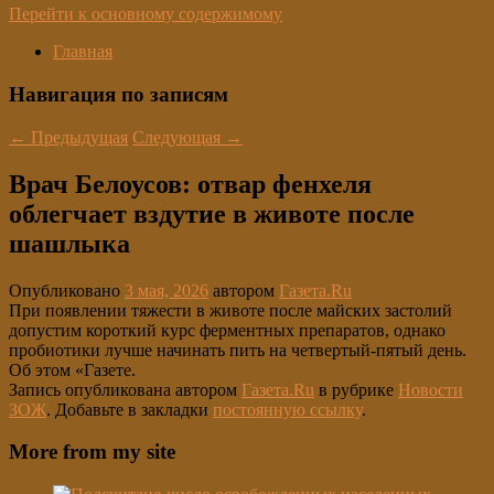
Перейти к основному содержимому
Главная
Навигация по записям
←
Предыдущая
Следующая
→
Врач Белоусов: отвар фенхеля
облегчает вздутие в животе после
шашлыка
Опубликовано
3 мая, 2026
автором
Газета.Ru
При появлении тяжести в животе после майских застолий
допустим короткий курс ферментных препаратов, однако
пробиотики лучше начинать пить на четвертый-пятый день.
Об этом «Газете.
Запись опубликована автором
Газета.Ru
в рубрике
Новости
ЗОЖ
. Добавьте в закладки
постоянную ссылку
.
More from my site