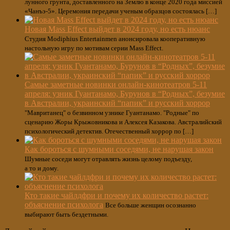
лунного грунта, доставленного на Землю в конце 2020 года миссией
«Чанъэ-5». Церемония передачи ученым образцов состоялась […]
Новая Mass Effect выйдет в 2024 году, но есть нюанс
Студия Modiphius Entertainmen анонсировала кооперативную
настольную игру по мотивам серии Mass Effect.
Самые заметные новинки онлайн-кинотеатров 5-11
апреля: узник Гуантанамо, Бурунов в “Родных”, безумие
в Австралии, украинский “папик” и русский хоррор
"Мавританец" о безвинном узнике Гуантанамо. "Родные" по
сценарию Жоры Крыжовникова и Алексея Казакова. Австралийский
психологический детектив. Отечественный хоррор по […]
Как бороться с шумными соседями, не нарушая закон
Шумные соседи могут отравлять жизнь целому подъезду,
а то и дому.
Кто такие чайлдфри и почему их количество растет:
объяснение психолога
Все больше женщин осознанно
выбирают быть бездетными.