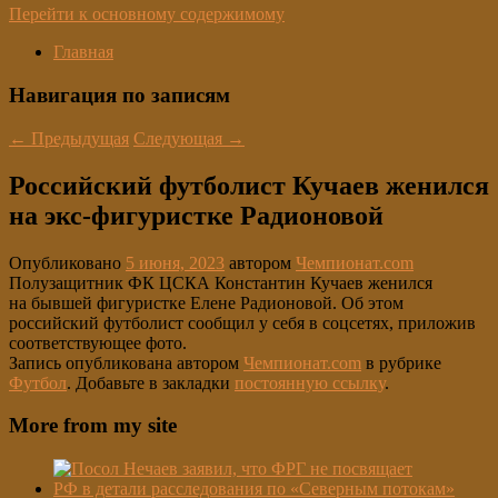
Перейти к основному содержимому
Главная
Навигация по записям
←
Предыдущая
Следующая
→
Российский футболист Кучаев женился
на экс-фигуристке Радионовой
Опубликовано
5 июня, 2023
автором
Чемпионат.com
Полузащитник ФК ЦСКА Константин Кучаев женился
на бывшей фигуристке Елене Радионовой. Об этом
российский футболист сообщил у себя в соцсетях, приложив
соответствующее фото.
Запись опубликована автором
Чемпионат.com
в рубрике
Футбол
. Добавьте в закладки
постоянную ссылку
.
More from my site