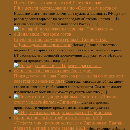
Посол Нечаев заявил, что ФРГ не посвящает
РФ в детали расследования по «Северным потокам»
Немецкие власти все еще не считают нужным посвящать РФ в детали
расследования взрывов на газопроводах «Северный поток — 1»
и «Северный поток — 2», заявил посол России […]
Сценарий продолжения сериала «Сообщество»
с Дональдом Гловером готов
Дональд Гловер, известный
по роли Троя Барнса в сериале «Сообщество», в свежем интервью
ET рассказал, что сценарий продолжения шоу уже готов. История
проекта продолжится в виде […]
Подход устарел: врач Горячева рассказала об опасности
советских лечебных диет
Советская система лечебных диет-
столов не отвечает требованиям современности. Она не помогает
избавляться от болезней и может ухудшить качество […]
Почему
стоит увидеть фильм «Гипнотик»
Лента с треском
провалилась в мировом прокате, но не вполне заслуженно.
«Нефтехимик» расторг контракт с Гариповым. Вратарь
провел 8 матчей в этом сезоне КХЛ
«Нефтехимик» и Эмиль