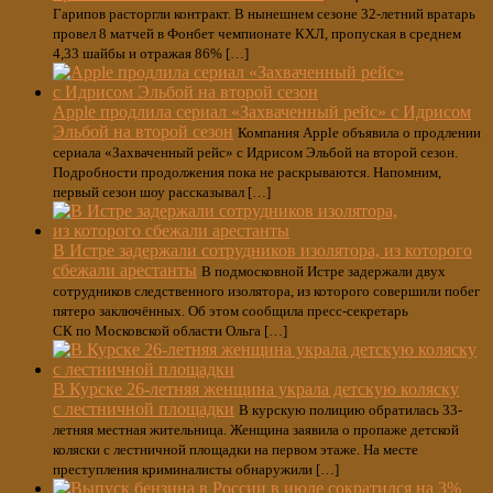
Гарипов расторгли контракт. В нынешнем сезоне 32-летний вратарь
провел 8 матчей в Фонбет чемпионате КХЛ, пропуская в среднем
4,33 шайбы и отражая 86% […]
Apple продлила сериал «Захваченный рейс» с Идрисом
Эльбой на второй сезон
Компания Apple объявила о продлении
сериала «Захваченный рейс» c Идрисом Эльбой на второй сезон.
Подробности продолжения пока не раскрываются. Напомним,
первый сезон шоу рассказывал […]
В Истре задержали сотрудников изолятора, из которого
сбежали арестанты
В подмосковной Истре задержали двух
сотрудников следственного изолятора, из которого совершили побег
пятеро заключённых. Об этом сообщила пресс-секретарь
СК по Московской области Ольга […]
В Курске 26-летняя женщина украла детскую коляску
с лестничной площадки
В курскую полицию обратилась 33-
летняя местная жительница. Женщина заявила о пропаже детской
коляски с лестничной площадки на первом этаже. На месте
преступления криминалисты обнаружили […]